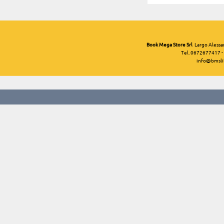
Book Mega Store Srl
Largo Alessa
Tel. 0672677417 -
info@bmslib